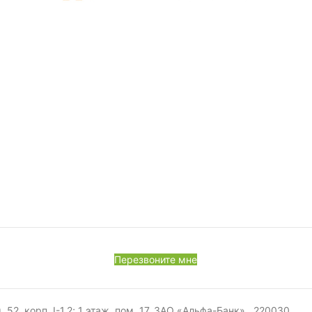
Перезвоните мне
, корп. I-1,2; 1 этаж, пом. 17. ЗАО «Альфа-Банк», 220030,