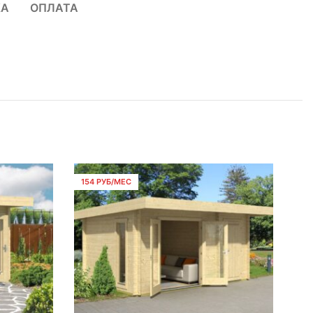
КА
ОПЛАТА
154 РУБ/МЕС
17