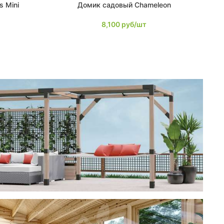
 Mini
Домик садовый Chameleon
В КОРЗИНУ
В К
8,100
руб/шт
ерея