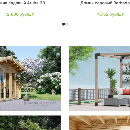
мик садовый Aruba 3B
Домик садовый Barbados
В КОРЗИНУ
12,600
руб/шт
4,752
руб/шт
фотогал