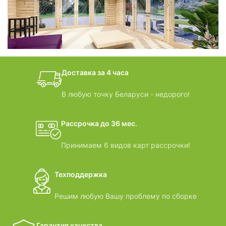
БАНИ-БОЧКИ
дачные домики
Доставка за 4 часа
ВИДЕООБЗОРЫ
В любую точку Беларуси - недорого!
Рассрочка до 36 мес.
Принимаем 6 видов карт рассрочки!
Техподдержка
Решим любую Вашу проблему по сборке
Гарантия качества