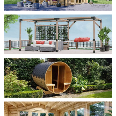
фотогалерея
ДОМИКИ
фотогалерея
Беседки CUBE
фотогалерея