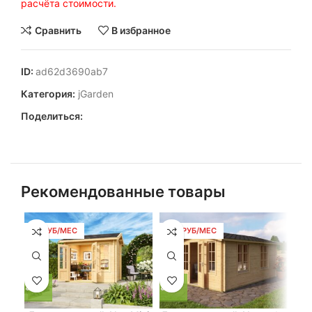
расчёта стоимости.
Сравнить
В избранное
ID:
ad62d3690ab7
Категория:
jGarden
Поделиться:
Рекомендованные товары
57 РУБ/МЕС
164 РУБ/МЕС
10