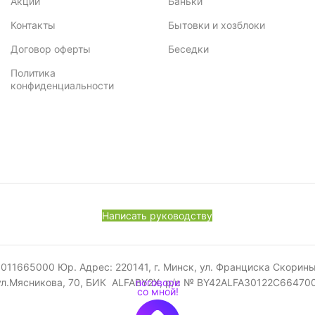
Акции
Баньки
Контакты
Бытовки и хозблоки
Договор оферты
Беседки
Политика
конфиденциальности
Написать руководству
665000 Юр. Адрес: 220141, г. Минск, ул. Франциска Скорины, 52
ул.Мясникова, 70, БИК ALFABY2X, р/с № BY42ALFA30122C6647