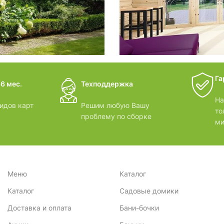
дачные 
Га
6 мес.
Техподдержка
ВИДЕОО
На
идов карт
Решим любую Вашу
то
проблему по сборке
ми
Меню
Каталог
Каталог
Садовые домики
Доставка и оплата
Бани-бочки