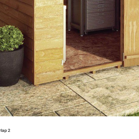
nlarge
lap 2