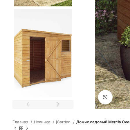
Click to e
Главная
Новинки
jGarden
Домик садовый Mercia Over