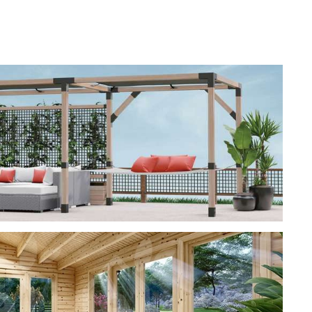
ерея
 CUBE