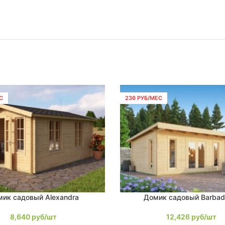
С
236 РУБ/МЕС
ик садовый Alexandra
Домик садовый Barbad
В КОРЗИНУ
8,640
руб/шт
12,426
руб/шт