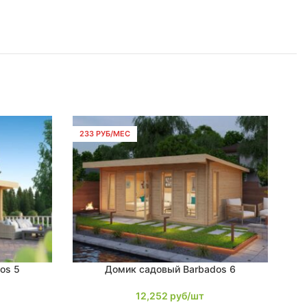
233 РУБ/МЕС
26
os 5
Домик садовый Barbados 6
В КОРЗИНУ
В К
12,252
руб/шт