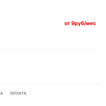
от 9руб/мес
КА
ОПЛАТА