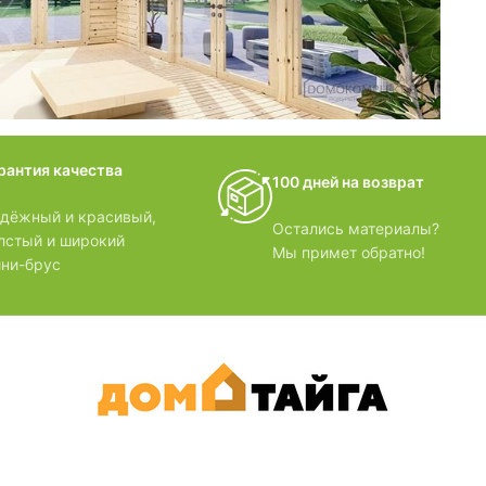
домики
рантия качества
100 дней на возврат
БЗОРЫ
дёжный и красивый,
Остались материалы?
лстый и широкий
Мы примет обратно!
ни-брус