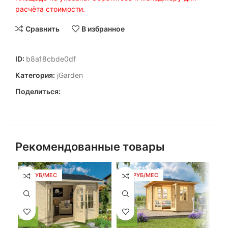
расчёта стоимости.
Сравнить
В избранное
ID:
b8a18cbde0df
Категория:
jGarden
Поделиться:
Рекомендованные товары
86 РУБ/МЕС
103 РУБ/МЕС
2