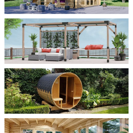
фотогалерея
ДОМИКИ
фотогалерея
Беседки CUBE
фотогалерея