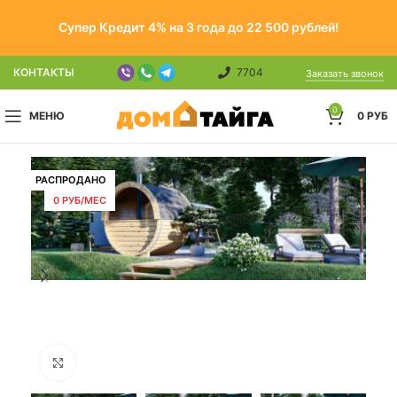
Супер Кредит 4% на 3 года до 22 500 рублей!
КОНТАКТЫ
7704
Заказать звонок
0
МЕНЮ
0
РУБ
РАСПРОДАНО
0 РУБ/МЕС
Click to enlarge