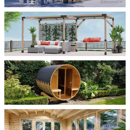
фотогалерея
ДОМИКИ
фотогалерея
Беседки CUBE
фотогалерея