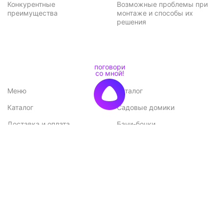
Конкурентные
Возможные проблемы при
преимущества
монтаже и способы их
решения
Меню
Каталог
Каталог
Садовые домики
Доставка и оплата
Бани-бочки
Акции
Баньки
Контакты
Бытовки и хозблоки
Договор оферты
Беседки
Политика
конфиденциальности