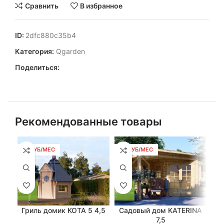
Сравнить
В избранное
ID:
2dfc880c35b4
Категория:
Qgarden
Поделиться:
Рекомендованные товары
51 РУБ/МЕС
86 РУБ/МЕС
10
Гриль домик KOTA 5 4,5
Садовый дом KATERINA
С
7,5