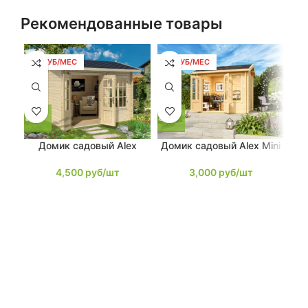
Рекомендованные товары
86 РУБ/МЕС
57 РУБ/МЕС
2
Домик садовый Alex
Домик садовый Alex Mini
До
4,500
руб/шт
3,000
руб/шт