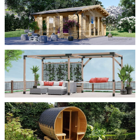
фотогалерея
ДОМИКИ
фотогалерея
Беседки CUBE