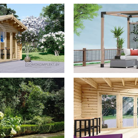
фотогал
Беседки