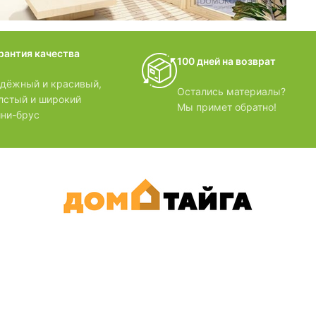
домики
рантия качества
100 дней на возврат
БЗОРЫ
дёжный и красивый,
Остались материалы?
лстый и широкий
Мы примет обратно!
ни-брус