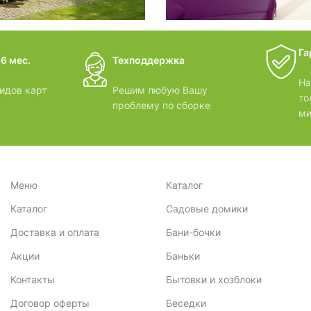
дачные 
Га
6 мес.
Техподдержка
ВИДЕОО
На
идов карт
Решим любую Вашу
то
проблему по сборке
ми
Меню
Каталог
Каталог
Садовые домики
Доставка и оплата
Бани-бочки
Акции
Баньки
Контакты
Бытовки и хозблоки
Договор оферты
Беседки