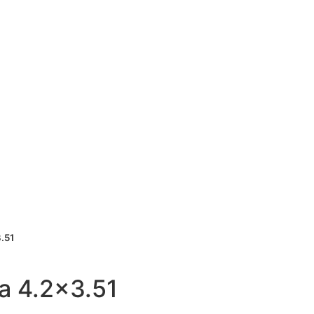
nlarge
.51
a 4.2×3.51