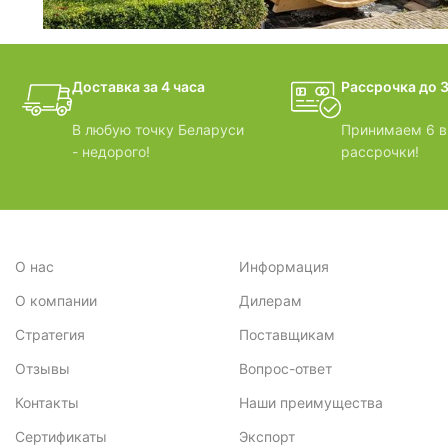
фотогалерея
Доставка за 4 часа
Рассрочка до 3
БАНИ-БОЧКИ
В любую точку Беларуси
Принимаем 6 в
- недорого!
рассрочки!
О нас
Информация
О компании
Дилерам
Стратегия
Поставщикам
Отзывы
Вопрос-ответ
Контакты
Наши преимущества
Сертификаты
Экспорт