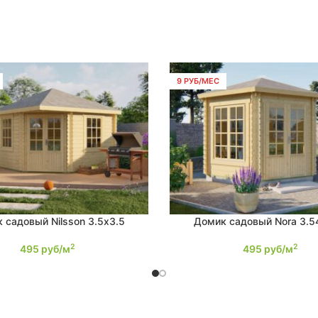
9 РУБ/МЕС
 садовый Nilsson 3.5х3.5
Домик садовый Nora 3.5
Е
ПОДРОБНЕЕ
2
2
495
руб/м
495
руб/м