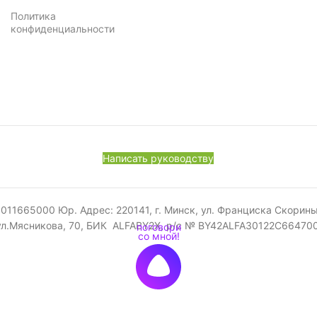
Политика
конфиденциальности
Написать руководству
665000 Юр. Адрес: 220141, г. Минск, ул. Франциска Скорины, 52
ул.Мясникова, 70, БИК ALFABY2X, р/с № BY42ALFA30122C6647