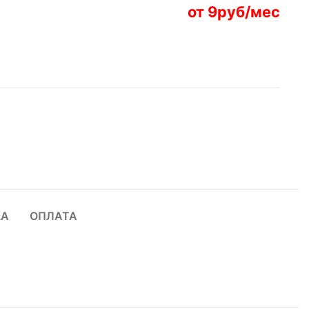
от 9руб/мес
КА
ОПЛАТА