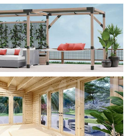
ерея
 CUBE