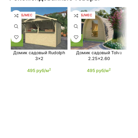
9 РУБ/МЕС
9 РУБ/МЕС
9 
Домик садовый Rudolph
Домик садовый Tolva
Д
3×2
2.25×2.60
2
2
495
руб/м
495
руб/м