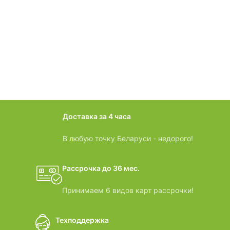
фотогалерея
БАНИ-БОЧКИ
дачные домики
Доставка за 4 часа
ВИДЕООБЗОРЫ
В любую точку Беларуси - недорого!
Рассрочка до 36 мес.
Принимаем 6 видов карт рассрочки!
Техподдержка