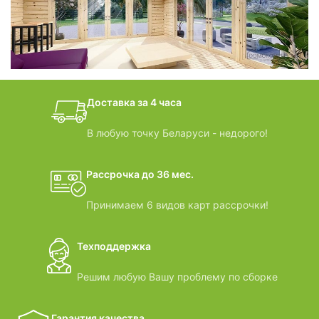
БАНИ-БОЧКИ
дачные домики
Доставка за 4 часа
ВИДЕООБЗОРЫ
В любую точку Беларуси - недорого!
Рассрочка до 36 мес.
Принимаем 6 видов карт рассрочки!
Техподдержка
Решим любую Вашу проблему по сборке
Гарантия качества