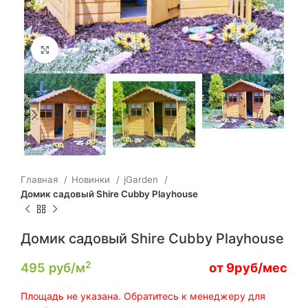
Click to enlarge
Главная
Новинки
jGarden
Домик садовый Shire Cubby Playhouse
Домик садовый Shire Cubby Playhouse
2
495
руб/м
от 9руб/мес
Площадь не указана. Обратитесь к менеджеру для