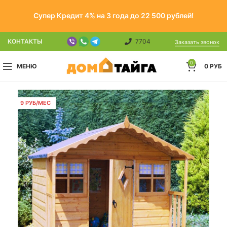
Супер Кредит 4% на 3 года до 22 500 рублей!
КОНТАКТЫ
7704
Заказать звонок
0
МЕНЮ
0
РУБ
9 РУБ/МЕС