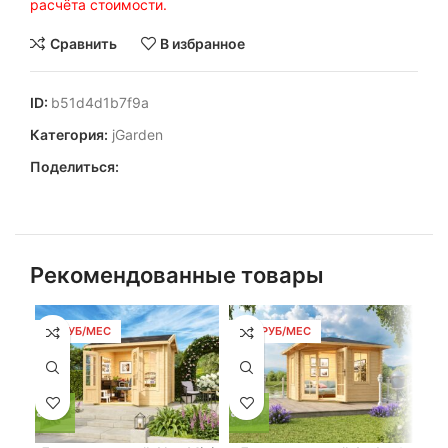
расчёта стоимости.
Сравнить
В избранное
ID:
b51d4d1b7f9a
Категория:
jGarden
Поделиться:
Рекомендованные товары
57 РУБ/МЕС
103 РУБ/МЕС
2