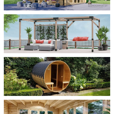
фотогалерея
ДОМИКИ
фотогалерея
Беседки CUBE
фотогалерея