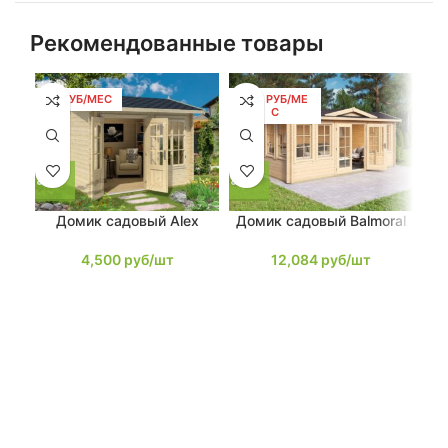
Рекомендованные товары
86 РУБ/МЕС
230 РУБ/МЕ
2
С
Домик садовый Alex
Домик садовый Balmoral
До
4,500
руб/шт
12,084
руб/шт