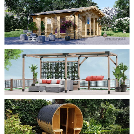
фотогалерея
ДОМИКИ
фотогалерея
Беседки CUBE