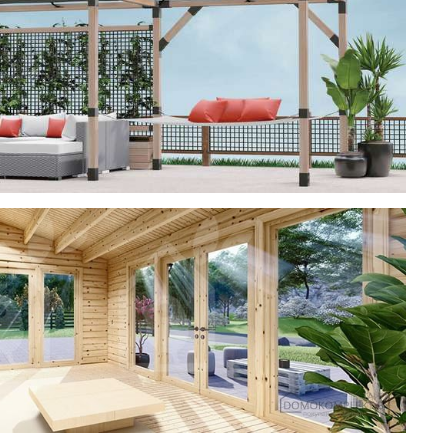
ерея
 CUBE