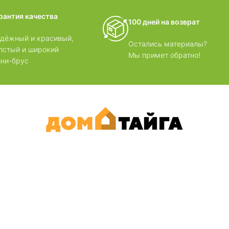
домики
рантия качества
100 дней на возврат
БЗОРЫ
дёжный и красивый,
Остались материалы?
лстый и широкий
Мы примет обратно!
ни-брус