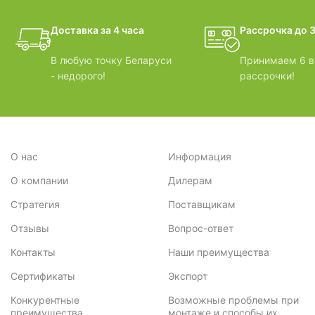
фотогалерея
Доставка за 4 часа
Рассрочка до 3
БАНИ-БОЧКИ
В любую точку Беларуси
Принимаем 6 в
- недорого!
рассрочки!
О нас
Информация
О компании
Дилерам
Стратегия
Поставщикам
Отзывы
Вопрос-ответ
Контакты
Наши преимущества
Сертификаты
Экспорт
Конкурентные
Возможные проблемы при
преимущества
монтаже и способы их