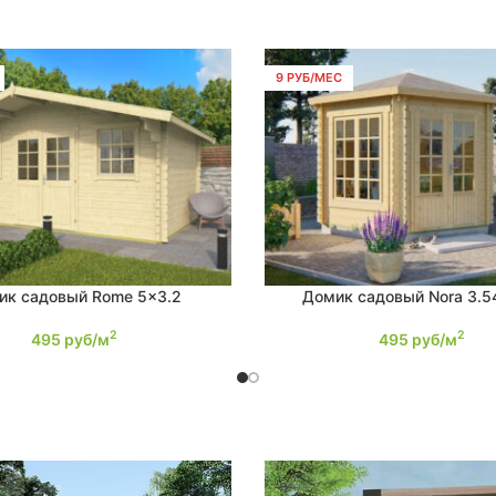
9 РУБ/МЕС
ик садовый Rome 5×3.2
Домик садовый Nora 3.5
Е
ПОДРОБНЕЕ
2
2
495
руб/м
495
руб/м