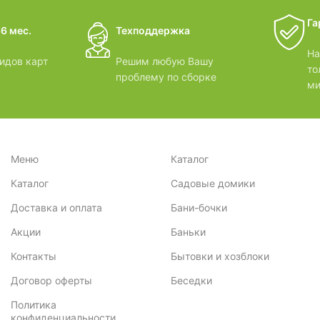
дачные 
Га
6 мес.
Техподдержка
ВИДЕОО
На
идов карт
Решим любую Вашу
то
проблему по сборке
ми
Меню
Каталог
Каталог
Садовые домики
Доставка и оплата
Бани-бочки
Акции
Баньки
Контакты
Бытовки и хозблоки
Договор оферты
Беседки
Политика
конфиденциальности