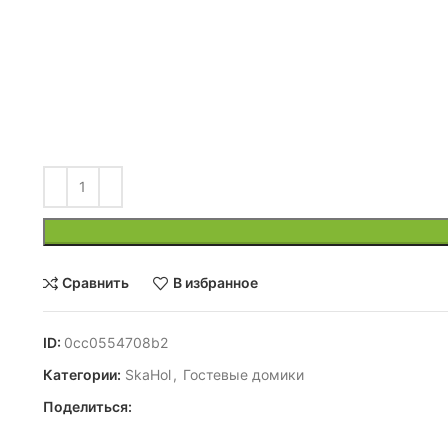
Сравнить
В избранное
ID:
0cc0554708b2
Категории:
SkaHol
,
Гостевые домики
Поделиться: