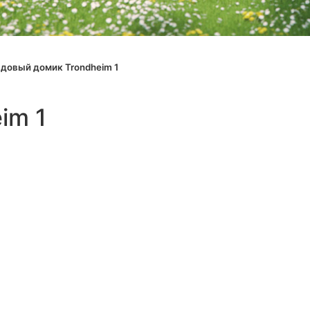
nlarge
довый домик Trondheim 1
im 1