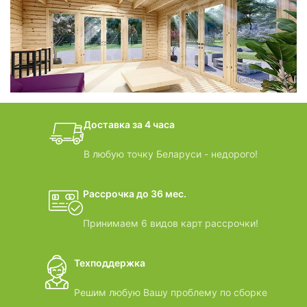
фотогалерея
БАНИ-БОЧКИ
дачные домики
Доставка за 4 часа
ВИДЕООБЗОРЫ
В любую точку Беларуси - недорого!
Рассрочка до 36 мес.
Принимаем 6 видов карт рассрочки!
Техподдержка
Решим любую Вашу проблему по сборке