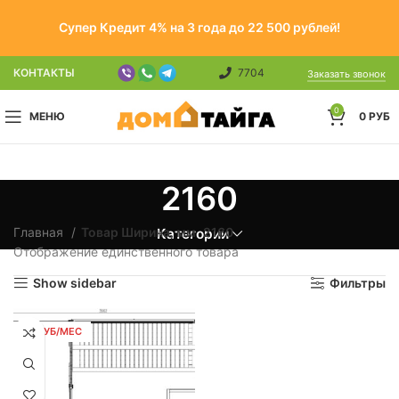
Супер Кредит 4% на 3 года до 22 500 рублей!
КОНТАКТЫ
7704
Заказать звонок
0
МЕНЮ
0
РУБ
2160
Главная
Товар Ширина, мм
2160
Категории
Отображение единственного товара
Show sidebar
Фильтры
93 РУБ/МЕС