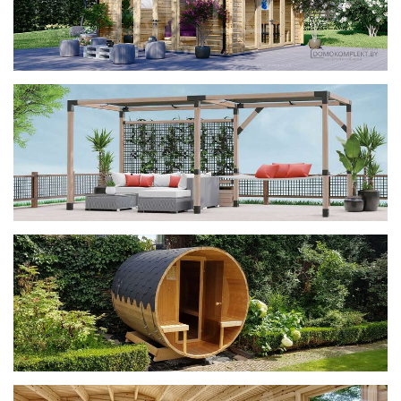
фотогалерея
ДОМИКИ
фотогалерея
Беседки CUBE