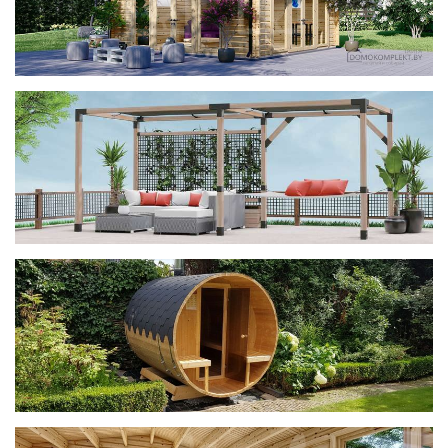
фотогалерея
ДОМИКИ
фотогалерея
Беседки CUBE