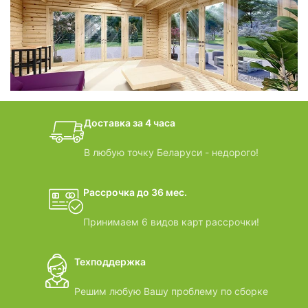
фотогалерея
БАНИ-БОЧКИ
дачные домики
Доставка за 4 часа
ВИДЕООБЗОРЫ
В любую точку Беларуси - недорого!
Рассрочка до 36 мес.
Принимаем 6 видов карт рассрочки!
Техподдержка
Решим любую Вашу проблему по сборке