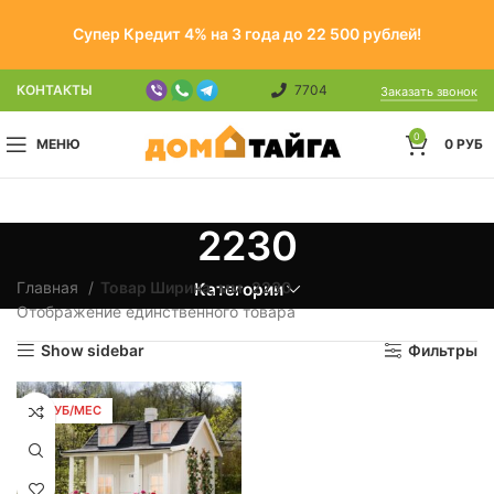
Супер Кредит 4% на 3 года до 22 500 рублей!
КОНТАКТЫ
7704
Заказать звонок
0
МЕНЮ
0
РУБ
2230
Главная
Товар Ширина, мм
2230
Категории
Отображение единственного товара
Show sidebar
Фильтры
38 РУБ/МЕС