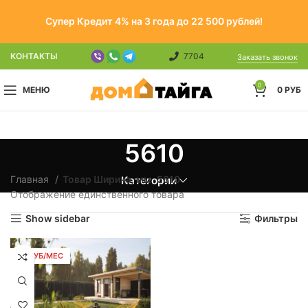
Супер Кредит 4% на 3 года до 22 500 рублей!
КОНТАКТЫ
7704
Заказать звонок
0
МЕНЮ
0
РУБ
5610
Главная
Товар Ширина, мм
5610
Категории
Отображение единственного товара
Show sidebar
Фильтры
92 РУБ/МЕС