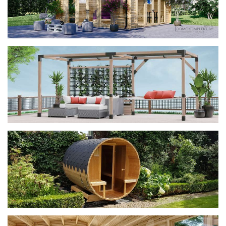
фотогалерея
ДОМИКИ
фотогалерея
Беседки CUBE