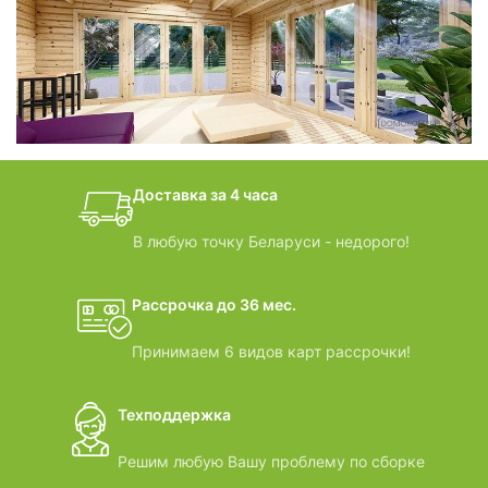
фотогалерея
БАНИ-БОЧКИ
дачные домики
Доставка за 4 часа
ВИДЕООБЗОРЫ
В любую точку Беларуси - недорого!
Рассрочка до 36 мес.
Принимаем 6 видов карт рассрочки!
Техподдержка
Решим любую Вашу проблему по сборке