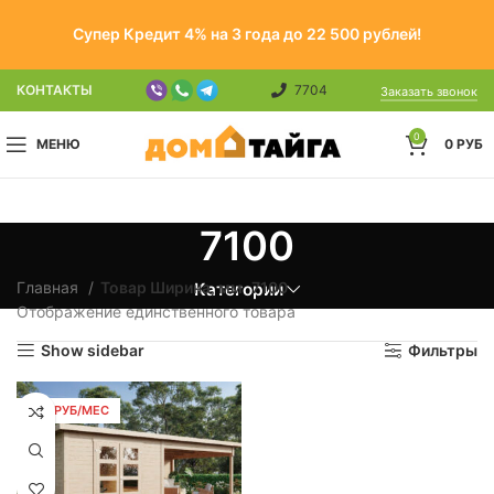
Супер Кредит 4% на 3 года до 22 500 рублей!
КОНТАКТЫ
7704
Заказать звонок
0
МЕНЮ
0
РУБ
7100
Главная
Товар Ширина, мм
7100
Категории
Отображение единственного товара
Show sidebar
Фильтры
259 РУБ/МЕС