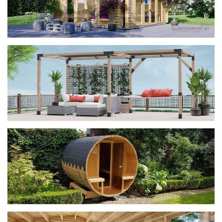
фотогалерея
ДОМИКИ
фотогалерея
Беседки CUBE