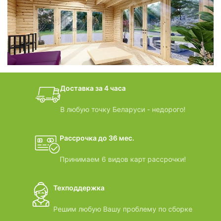
фотогалерея
БАНИ-БОЧКИ
дачные домики
Доставка за 4 часа
ВИДЕООБЗОРЫ
В любую точку Беларуси - недорого!
Рассрочка до 36 мес.
Принимаем 6 видов карт рассрочки!
Техподдержка
Решим любую Вашу проблему по сборке