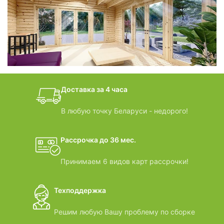
фотогалерея
БАНИ-БОЧКИ
дачные домики
Доставка за 4 часа
ВИДЕООБЗОРЫ
В любую точку Беларуси - недорого!
Рассрочка до 36 мес.
Принимаем 6 видов карт рассрочки!
Техподдержка
Решим любую Вашу проблему по сборке