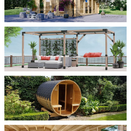
фотогалерея
ДОМИКИ
фотогалерея
Беседки CUBE