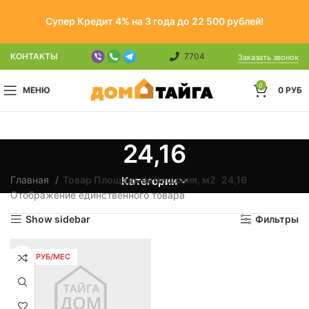
Супер Кредит 4% на 3 года до 22 500 рублей!
КОНТАКТЫ
7704
Заказать звонок
0
МЕНЮ
0
РУБ
24,16
Главная
Товар Площадь помещения, м2
24,16
Категории
Отображение единственного товара
Show sidebar
Фильтры
1138 РУБ/МЕС