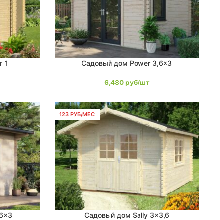
т 1
Садовый дом Power 3,6×3
В КОРЗИНУ
6,480
руб/шт
123 РУБ/МЕС
,6×3
Садовый дом Sally 3×3,6
В КОРЗИНУ