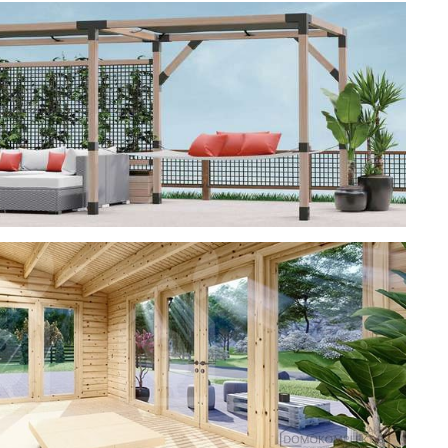
ерея
 CUBE