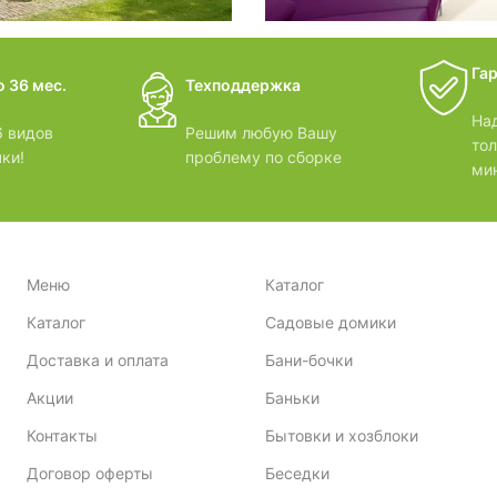
дачные 
Га
 36 мес.
Техподдержка
ВИДЕОО
На
 видов
Решим любую Вашу
то
ки!
проблему по сборке
ми
Меню
Каталог
Каталог
Садовые домики
Доставка и оплата
Бани-бочки
Акции
Баньки
Контакты
Бытовки и хозблоки
Договор оферты
Беседки