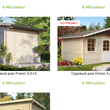
6,480
руб/шт
6,480
руб/шт
123 РУБ/МЕС
вый дом Power 3,6×3
Садовый дом Emma 3,
В КОРЗИНУ
6,480
руб/шт
6,480
руб/шт