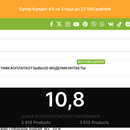
Супер Кредит 4% на 3 года до 22 500 рублей!
ВЫСТАВКА ДОМОВ
СТАВКА
ОПЛАТА
ОТЗЫВЫ
3D МОДЕЛИ
КОНТАКТЫ
10,8
ДОМА И ДОМОКОМПЛЕКТЫ
НОВИНКИ
3 619 Products
3 615 Products
овар Площадь общая, м2
10,8