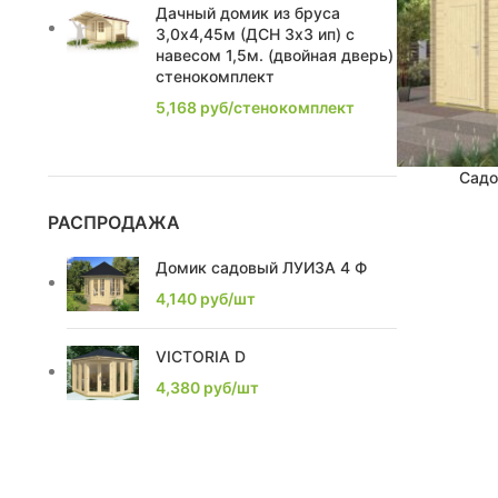
Дачный домик из бруса
2,22
1
3,0х4,45м (ДСН 3х3 ип) с
навесом 1,5м. (двойная дверь)
2,86
3
стенокомплект
5,168
руб/стенокомплект
2,16
2
2.1
2
Садо
В КОРЗИНУ
2.2
1
РАСПРОДАЖА
2.53
1
Домик садовый ЛУИЗА 4 Ф
4,140
руб/шт
2.9
1
VICTORIA D
2.93
1
4,380
руб/шт
3,75
1
3
6