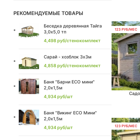
2,85
2
РЕКОМЕНДУЕМЫЕ ТОВАРЫ
2,4
Беседка деревянная Тайга
7
123 РУБ/МЕС
3,0х5,0 тп
2,17
1
4,498
руб/стенокомплект
2,2
8
Сарай - хозблок 3х3м
4,858
руб/стенокомплект
2,63
1
2,74
2
Баня "Барни ECO мини"
2,0х1,5м
2,1
1
Садо
В КОРЗИНУ
4,934
руб/шт
2,0
1
Баня "Викинг ECO Мини"
2,0х1,5м
2,21
1
123 РУБ/МЕС
4,934
руб/шт
2,39
2