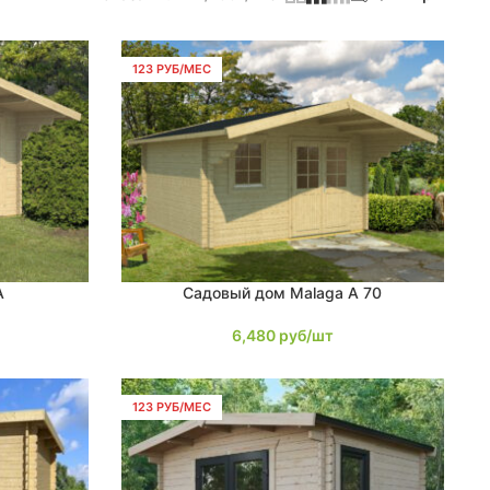
123 РУБ/МЕС
A
Садовый дом Malaga A 70
В КОРЗИНУ
6,480
руб/шт
123 РУБ/МЕС