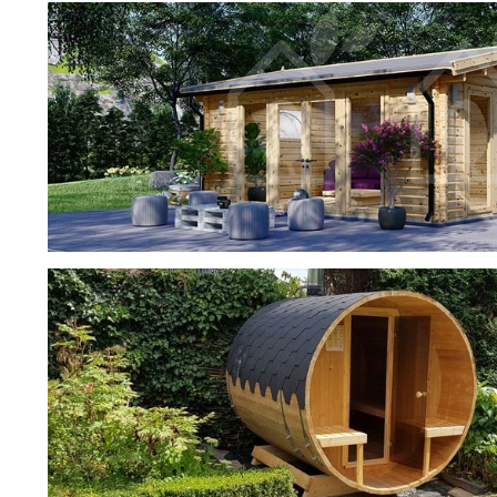
3,8
4
3,36
2
3,04
2
3,15
4
3,68
1
3,3
2
3,61
1
фотогалерея
3,31
9
ДОМИКИ
3,02
1
3,17
2
3,6
4