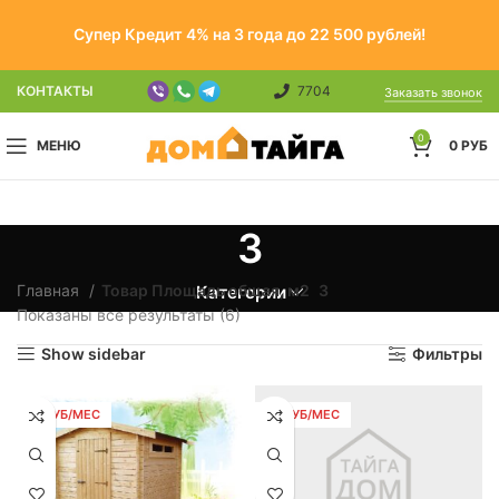
Супер Кредит 4% на 3 года до 22 500 рублей!
КОНТАКТЫ
7704
Заказать звонок
0
МЕНЮ
0
РУБ
3
Главная
Товар Площадь общая, м2
3
Категории
Показаны все результаты (6)
Show sidebar
Фильтры
31 РУБ/МЕС
76 РУБ/МЕС