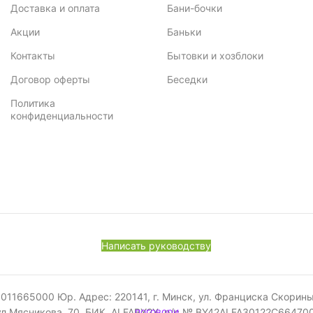
Доставка и оплата
Бани-бочки
Акции
Баньки
Контакты
Бытовки и хозблоки
Договор оферты
Беседки
Политика
конфиденциальности
Написать руководству
665000 Юр. Адрес: 220141, г. Минск, ул. Франциска Скорины, 52
ул.Мясникова, 70, БИК ALFABY2X, р/с № BY42ALFA30122C6647