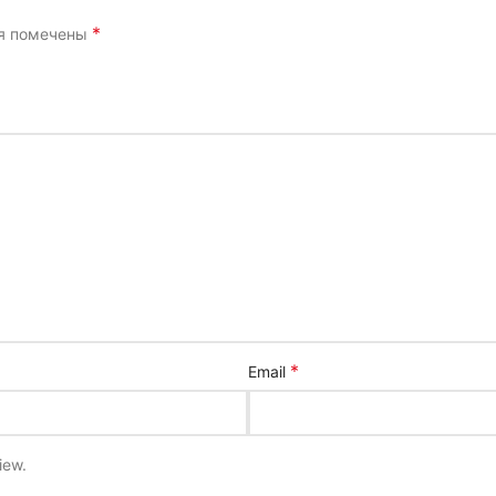
*
ля помечены
*
Email
iew.