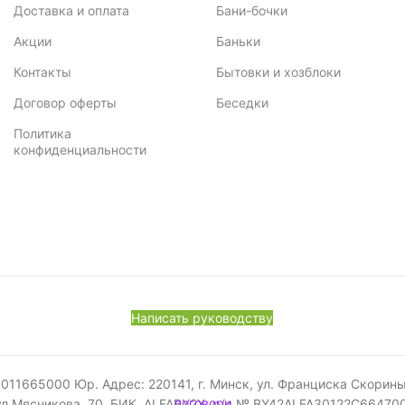
Доставка и оплата
Бани-бочки
Акции
Баньки
Контакты
Бытовки и хозблоки
Договор оферты
Беседки
Политика
конфиденциальности
Написать руководству
665000 Юр. Адрес: 220141, г. Минск, ул. Франциска Скорины, 52
ул.Мясникова, 70, БИК ALFABY2X, р/с № BY42ALFA30122C6647