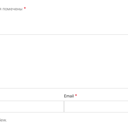
*
ля помечены
*
Email
iew.