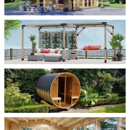
фотогалерея
ДОМИКИ
фотогалерея
Беседки CUBE
фотогалерея