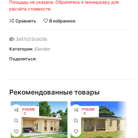
Площадь не указана. Обратитесь к менеджеру для
расчёта стоимости.
Сравнить
В избранное
ID:
3a51c03cdc0b
Категория:
jGarden
Поделиться:
Рекомендованные товары
259 РУБ/МЕ
239 РУБ/МЕ
2
С
С