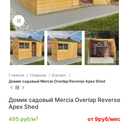
Click to enlarge
Главная
Новинки
jGarden
Домик садовый Mercia Overlap Reverse Apex Shed
Домик садовый Mercia Overlap Reverse
Apex Shed
2
495
руб/м
от 9руб/мес