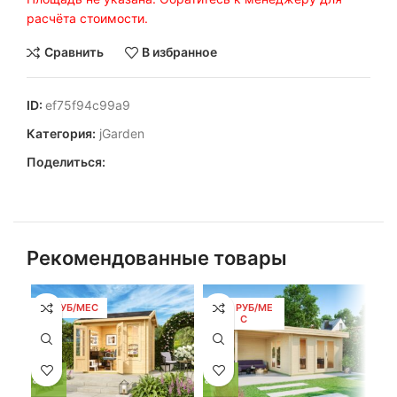
расчёта стоимости.
Сравнить
В избранное
ID:
ef75f94c99a9
Категория:
jGarden
Поделиться:
Рекомендованные товары
57 РУБ/МЕС
259 РУБ/МЕ
10
С