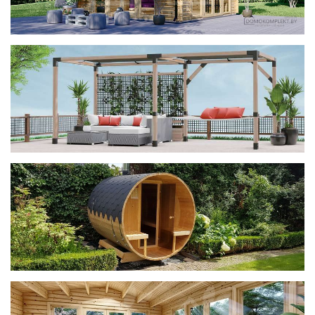
фотогалерея
ДОМИКИ
фотогалерея
Беседки CUBE
фотогалерея