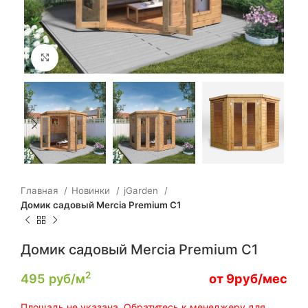
Click to enlarge
Главная
Новинки
jGarden
Домик садовый Mercia Premium C1
Домик садовый Mercia Premium C1
2
495
руб/м
от 9руб/мес
Площадь не указана. Обратитесь к менеджеру для