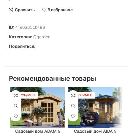
Сравнить
В избранное
ID:
41e6a65cb188
Категория:
Qgarden
Поделиться:
Рекомендованные товары
103 РУБ/МЕС
103 РУБ/МЕС
10
Садовый дом ADAM 9
Садовый дом AIDA 9
Гри