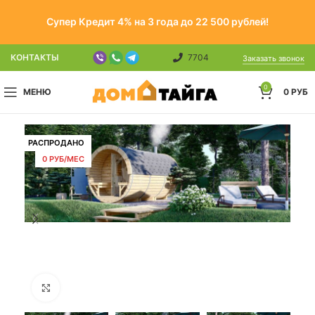
Супер Кредит 4% на 3 года до 22 500 рублей!
КОНТАКТЫ
7704
Заказать звонок
0
МЕНЮ
0
РУБ
РАСПРОДАНО
0 РУБ/МЕС
Click to enlarge