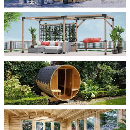
фотогалерея
ДОМИКИ
фотогалерея
Беседки CUBE
фотогалерея