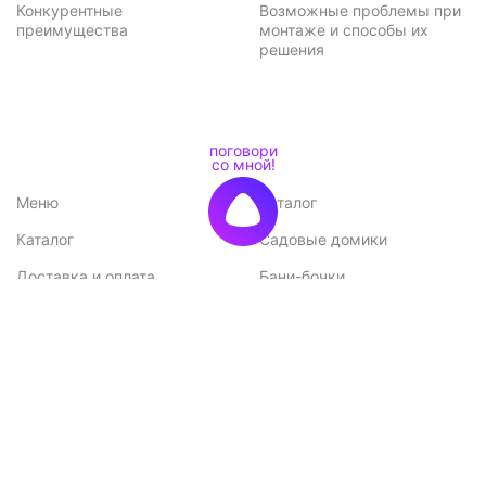
Конкурентные
Возможные проблемы при
преимущества
монтаже и способы их
решения
Меню
Каталог
Каталог
Садовые домики
Доставка и оплата
Бани-бочки
Акции
Баньки
Контакты
Бытовки и хозблоки
Договор оферты
Беседки
Политика
конфиденциальности