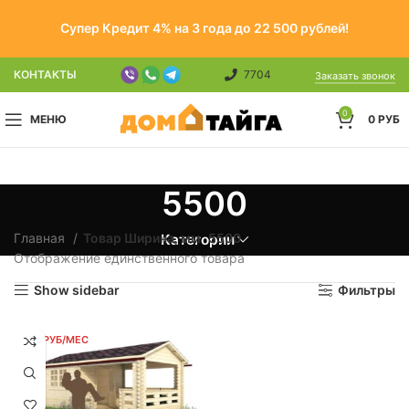
Супер Кредит 4% на 3 года до 22 500 рублей!
КОНТАКТЫ
7704
Заказать звонок
0
МЕНЮ
0
РУБ
5500
Главная
Товар Ширина, мм
5500
Категории
Отображение единственного товара
Show sidebar
Фильтры
155 РУБ/МЕС