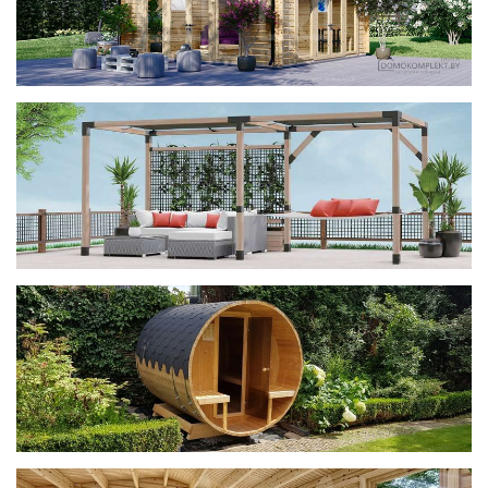
фотогалерея
ДОМИКИ
фотогалерея
Беседки CUBE