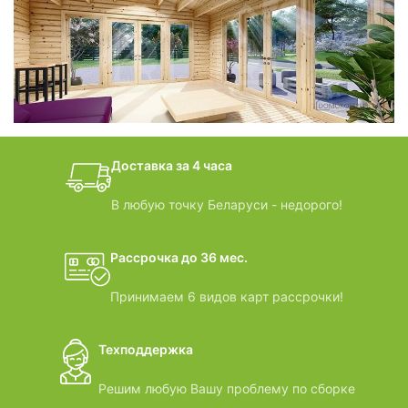
фотогалерея
БАНИ-БОЧКИ
дачные домики
Доставка за 4 часа
ВИДЕООБЗОРЫ
В любую точку Беларуси - недорого!
Рассрочка до 36 мес.
Принимаем 6 видов карт рассрочки!
Техподдержка
Решим любую Вашу проблему по сборке