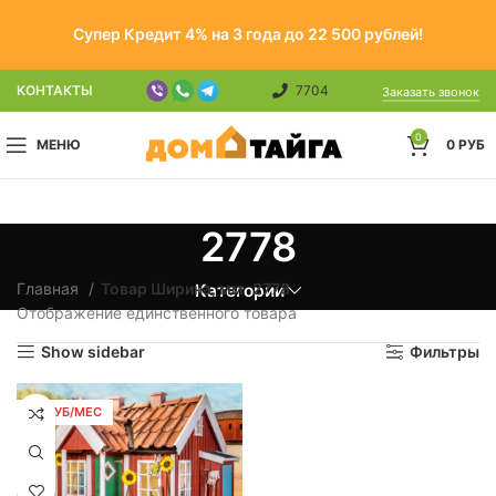
Супер Кредит 4% на 3 года до 22 500 рублей!
КОНТАКТЫ
7704
Заказать звонок
0
МЕНЮ
0
РУБ
2778
Главная
Товар Ширина, мм
2778
Категории
Отображение единственного товара
Show sidebar
Фильтры
46 РУБ/МЕС