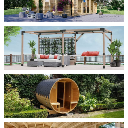
фотогалерея
ДОМИКИ
фотогалерея
Беседки CUBE