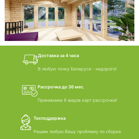
фотогалерея
БАНИ-БОЧКИ
дачные домики
Доставка за 4 часа
ВИДЕООБЗОРЫ
В любую точку Беларуси - недорого!
Рассрочка до 36 мес.
Принимаем 6 видов карт рассрочки!
Техподдержка
Решим любую Вашу проблему по сборке