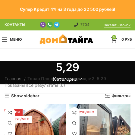
Супер Кредит 4% на 3 года до 22 500 рублей!
КОНТАКТЫ
7704
Заказать звонок
0
МЕНЮ
0
РУБ
5,29
Главная
Товар Площадь помещения, м2
5,29
Категории
Показаны все результаты (6)
Show sidebar
Фильтры
АКЦИЯ
279 РУБ/МЕС
185 РУБ/МЕС