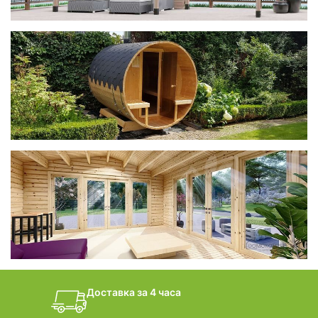
фотогалерея
Беседки CUBE
фотогалерея
БАНИ-БОЧКИ
дачные домики
Доставка за 4 часа